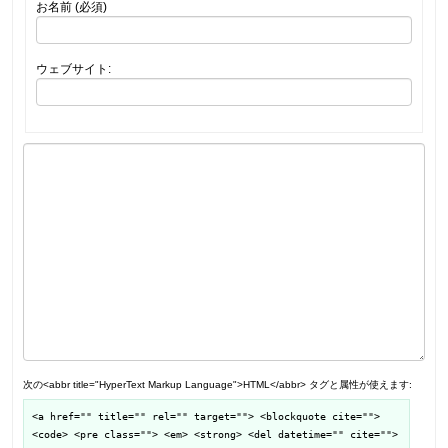
お名前 (必須)
ウェブサイト:
次の<abbr title="HyperText Markup Language">HTML</abbr> タグと属性が使えます:
<a href="" title="" rel="" target=""> <blockquote cite="">
<code> <pre class=""> <em> <strong> <del datetime="" cite="">