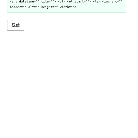
<ins datetime="" cite=""> <ul> <ol start=""> <li> <img src=""
border="" alt="" height="" width="">
送信