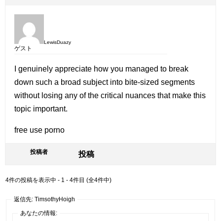
LewisDuazy
ゲスト
I genuinely appreciate how you managed to break
down such a broad subject into bite-sized segments
without losing any of the critical nuances that make this
topic important.
free use porno
投稿者
投稿
4件の投稿を表示中 - 1 - 4件目 (全4件中)
返信先: TimsothyHoigh
あなたの情報: