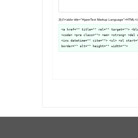
次の<abbr title="HyperText Markup Language">H
<a href="" title="" rel="" target=""> <bl
<code> <pre class=""> <em> <strong> <del 
<ins datetime="" cite=""> <ul> <ol start=
border="" alt="" height="" width="">