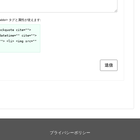
TML</abbr> タグと属性が使えます:
ockquote cite="">
datetime="" cite="">
""> <li> <img src=""
送信
プライバシーポリシー