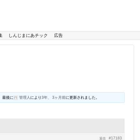
集
しんじまにあチック
広告
、最後に
管理人
により
3年、 3ヶ月前
に更新されました。
#17183
返信