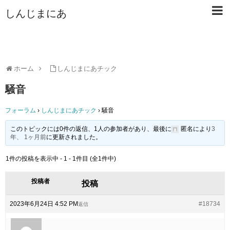
しんじまにあ
ホーム
しんじまにあチック
騒音
フォーラム
›
しんじまにあチック
›
騒音
このトピックには0件の返信、1人の参加者があり、最後に
匿名
により
3
年、 1ヶ月前
に更新されました。
1件の投稿を表示中 - 1 - 1件目 (全1件中)
投稿者
投稿
2023年6月24日 4:52 PM
#18734
返信