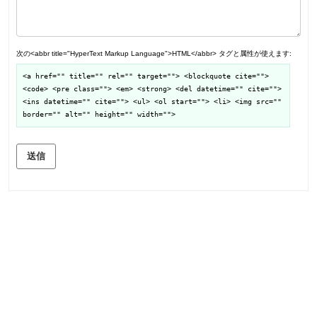
次の<abbr title="HyperText Markup Language">HTML</abbr> タグと属性が使えます:
<a href="" title="" rel="" target=""> <blockquote cite="">
<code> <pre class=""> <em> <strong> <del datetime="" cite="">
<ins datetime="" cite=""> <ul> <ol start=""> <li> <img src=""
border="" alt="" height="" width="">
送信