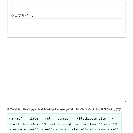
ウェブサイト:
次の<abbr title="HyperText Markup Language">HTML</abbr> タグと属性が使えます:
<a href="" title="" rel="" target=""> <blockquote cite="">
<code> <pre class=""> <em> <strong> <del datetime="" cite="">
<ins datetime="" cite=""> <ul> <ol start=""> <li> <img src=""