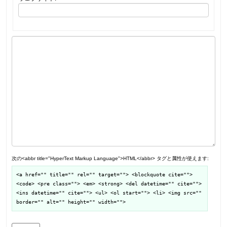
次の<abbr title="HyperText Markup Language">HTML</abbr> タグと属性が使えます:
<a href="" title="" rel="" target=""> <blockquote cite="">
<code> <pre class=""> <em> <strong> <del datetime="" cite="">
<ins datetime="" cite=""> <ul> <ol start=""> <li> <img src=""
border="" alt="" height="" width="">